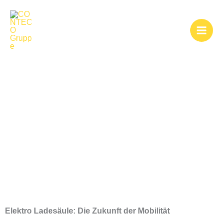
Zum
Inhalt
springen
Elektro Ladesäule
Elektro Ladesäule: Die Zukunft der Mobilität