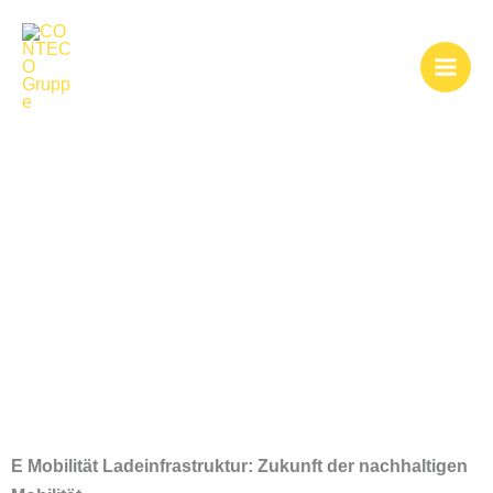
Zum
Inhalt
springen
E Mobilität
Ladeinfrastruktur
E Mobilität Ladeinfrastruktur: Zukunft der nachhaltigen