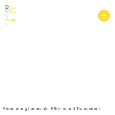
Zum
Inhalt
springen
Abrechnung
Ladesäule
Abrechnung Ladesäule: Effizient und Transparent